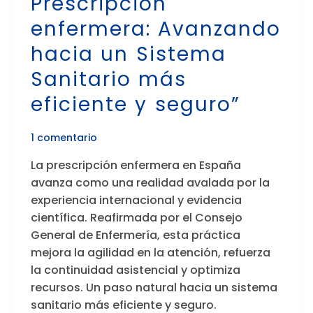
Prescripción
Avanzando
enfermera: Avanzando
hacia
hacia un Sistema
un
Sistema
Sanitario más
Sanitario
eficiente y seguro”
más
eficiente
y
1 comentario
seguro”
La prescripción enfermera en España
avanza como una realidad avalada por la
experiencia internacional y evidencia
científica. Reafirmada por el Consejo
General de Enfermería, esta práctica
mejora la agilidad en la atención, refuerza
la continuidad asistencial y optimiza
recursos. Un paso natural hacia un sistema
sanitario más eficiente y seguro.