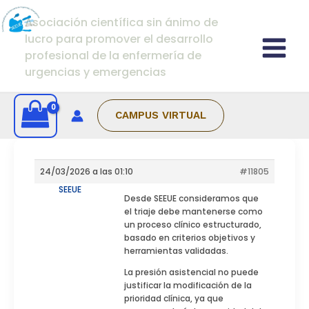
Ir al contenido
Asociación científica sin ánimo de
lucro para promover el desarrollo
profesional de la enfermería de
urgencias y emergencias
CAMPUS VIRTUAL
24/03/2026 a las 01:10
#11805
SEEUE
Desde SEEUE consideramos que
el triaje debe mantenerse como
un proceso clínico estructurado,
basado en criterios objetivos y
herramientas validadas.
La presión asistencial no puede
justificar la modificación de la
prioridad clínica, ya que