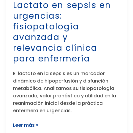
Lactato en sepsis en
sepsis
urgencias:
en
urgencias:
fisiopatología
fisiopatología
avanzada y
avanzada
y
relevancia clínica
relevancia
para enfermería
clínica
para
enfermería
El lactato en la sepsis es un marcador
dinámico de hipoperfusión y disfunción
metabólica. Analizamos su fisiopatología
avanzada, valor pronóstico y utilidad en la
reanimación inicial desde la práctica
enfermera en urgencias.
Leer más »