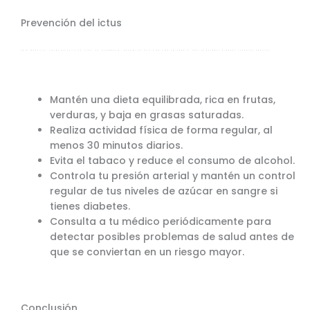
Prevención del ictus
Para reducir el riesgo de sufrir un ictus, es fundamental adoptar un estilo de vida saludable. Aquí te dejamos algunos consejos básicos:
Mantén una dieta equilibrada, rica en frutas,
verduras, y baja en grasas saturadas.
Realiza actividad física de forma regular, al
menos 30 minutos diarios.
Evita el tabaco y reduce el consumo de alcohol.
Controla tu presión arterial y mantén un control
regular de tus niveles de azúcar en sangre si
tienes diabetes.
Consulta a tu médico periódicamente para
detectar posibles problemas de salud antes de
que se conviertan en un riesgo mayor.
Conclusión