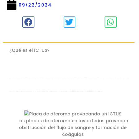
09/22/2024
¿Qué es el ICTUS?
Un ICTUS ocurre cuando el flujo sanguíneo hacia una parte del cerebro se interrumpe o se reduce significativamente. Sin oxígeno y nutrientes, las
células cerebrales empiezan a morir en cuestión de minutos. Este fenómeno puede deberse a dos causas principales:
Las placas de ateroma en las arterias provocan
obstrucción del flujo de sangre y formación de
coágulos