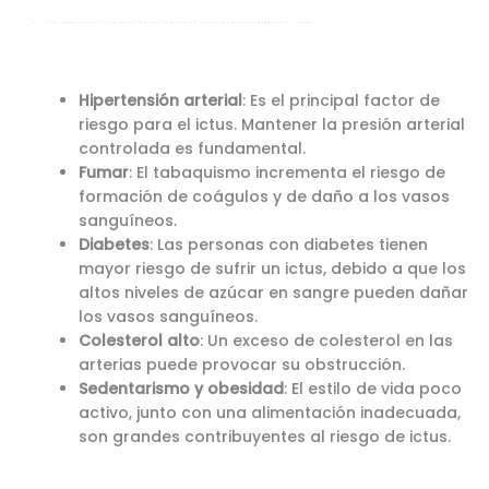
El ICTUS puede afectar a cualquier persona, pero existen ciertos factores que aumentan el riesgo:
Hipertensión arterial
: Es el principal factor de
riesgo para el ictus. Mantener la presión arterial
controlada es fundamental.
Fumar
: El tabaquismo incrementa el riesgo de
formación de coágulos y de daño a los vasos
sanguíneos.
Diabetes
: Las personas con diabetes tienen
mayor riesgo de sufrir un ictus, debido a que los
altos niveles de azúcar en sangre pueden dañar
los vasos sanguíneos.
Colesterol alto
: Un exceso de colesterol en las
arterias puede provocar su obstrucción.
Sedentarismo y obesidad
: El estilo de vida poco
activo, junto con una alimentación inadecuada,
son grandes contribuyentes al riesgo de ictus.