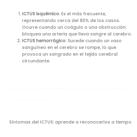
ICTUS isquémico
: Es el más frecuente,
representando cerca del 80% de los casos.
Ocurre cuando un coágulo o una obstrucción
bloquea una arteria que lleva sangre al cerebro.
ICTUS hemorrágico
: Sucede cuando un vaso
sanguíneo en el cerebro se rompe, lo que
provoca un sangrado en el tejido cerebral
circundante.
Ambos tipos de ICTUS son graves y requieren atención médica urgente. La rapidez con la que se identifiquen los síntomas es clave para reducir el daño
cerebral y mejorar las posibilidades de recuperación.
Síntomas del ICTUS: aprende a reconocerlos a tiempo