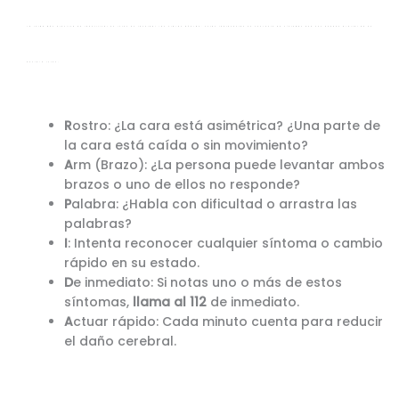
La forma más efectiva de identificar un ictus es recordar las siglas
RÁPIDA
. Estas representan un conjunto de síntomas que nos pueden alertar de un
posible ictus:
R
ostro: ¿La cara está asimétrica? ¿Una parte de
la cara está caída o sin movimiento?
A
rm (Brazo): ¿La persona puede levantar ambos
brazos o uno de ellos no responde?
P
alabra: ¿Habla con dificultad o arrastra las
palabras?
I
: Intenta reconocer cualquier síntoma o cambio
rápido en su estado.
D
e inmediato: Si notas uno o más de estos
síntomas,
llama al 112
de inmediato.
A
ctuar rápido: Cada minuto cuenta para reducir
el daño cerebral.