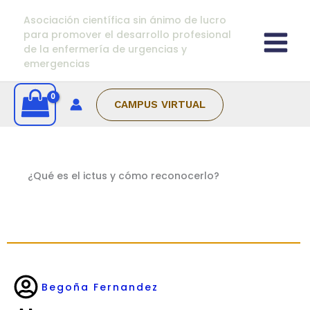
Ir
Asociación científica sin ánimo de lucro
al
para promover el desarrollo profesional
contenido
de la enfermería de urgencias y
emergencias
CAMPUS VIRTUAL
¿Qué es el ictus y cómo reconocerlo?
Begoña Fernandez