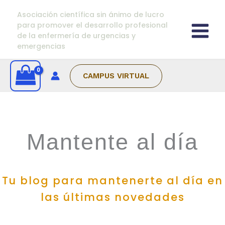
Ir
Categorías
Asociación científica sin ánimo de lucro
al
para promover el desarrollo profesional
contenido
de la enfermería de urgencias y
emergencias
CAMPUS VIRTUAL
Mantente al día
Tu blog para mantenerte al día en
las últimas novedades