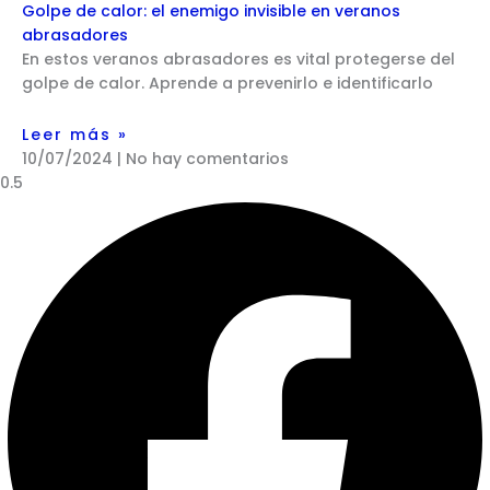
Golpe de calor: el enemigo invisible en veranos
abrasadores
En estos veranos abrasadores es vital protegerse del
golpe de calor. Aprende a prevenirlo e identificarlo
Leer más »
10/07/2024
No hay comentarios